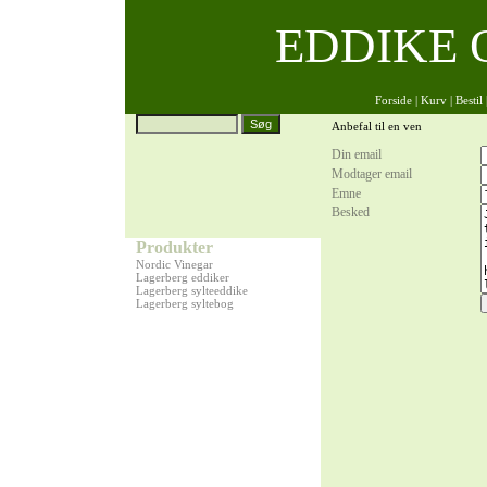
EDDIKE 
Forside
|
Kurv
|
Bestil
Anbefal til en ven
Din email
Modtager email
Emne
Besked
Produkter
Nordic Vinegar
Lagerberg eddiker
Lagerberg sylteeddike
Lagerberg syltebog